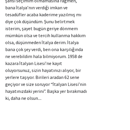
şahsi seçimim olmamasına rağmen, 
bana İtalya’nın verdiği imkan ve 
tesadüfler acaba kaderime yazılmış mı 
diye çok düşündüm. Şunu belirtmek 
isterim, şayet bugün geriye dönmem 
mümkün olsa ve tercih kullanma hakkım 
olsa, düşünmeden İtalya derim. İtalya 
bana çok şey verdi, ben ona karşılığında 
ne verebildim hala bilmiyorum. 1958 de 
kazara İtalyan Lisesi’ne kayıt 
oluyorsunuz, sizin hayatınızı alıyor, bir 
yerlere taşıyor. Birileri aradan 62 sene 
geçiyor ve size soruyor “İtalyan Lisesi’nin 
hayatınızdaki yerini”. Başka yer bırakmadı 
ki, daha ne olsun....