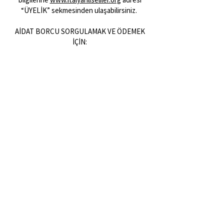
“ÜYELİK” sekmesinden ulaşabilirsiniz.
AİDAT BORCU SORGULAMAK VE ÖDEMEK
İÇİN:
Aidat borcunuzu (sistemimize kayıtlı TC
Kimlik veya Telefon veya E-mail adresiniz
varsa)
www.italyanliseliler.org
adresindeki
“ÖDEMELER” sekmesinden “BAKİYE
SORGULAMA” ile sorgulayabilir ve
ödeyebilirsiniz.
Eğer sistemimizde bilgileriniz kayıtlı
değilse:
uyelik@italyanliseliler.org
adresine
“AİDAT SORGULAMA’’ başlıklı bir mail atmanız
yeterlidir.
PİZZA GÜNÜ GİRİŞ ÜCRETİNİ ÖDEMEK İÇİN:
Aşağıda bilgilerini yolladığımız dernek
hesabına havale yoluyla
veya
www.italyanliseliler.org
adresindeki