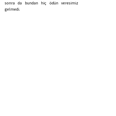
sonra da bundan hiç ödün veresimiz 
gelmedi.
İtalyan Lisesi (nasıl ki kentin en merkezi 
yerinde) benim yaşamımın da 
merkezinde. Hiç kopmadım, kopmaya da 