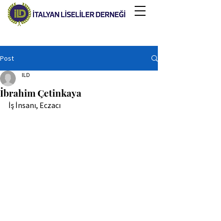
Post
ILD
İbrahim Çetinkaya
İş İnsanı, Eczacı