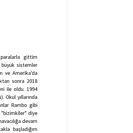
aralarla gittim 
büyük sistemler 
m ve Amerika'da 
ıktan sonra 2018 
i ile oldu. 1994 
 Okul yıllarında 
anlar Rambo gibi 
bizimkiler" diye 
 havacılığa devam 
kla başladığım 