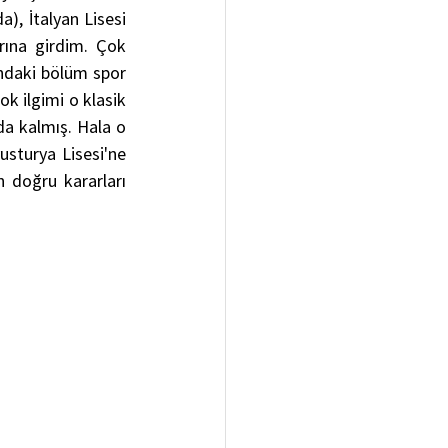
, İtalyan Lisesi 
rına girdim. Çok 
ındaki bölüm spor 
k ilgimi o klasik 
a kalmış. Hala o 
turya Lisesi'ne 
 doğru kararları 