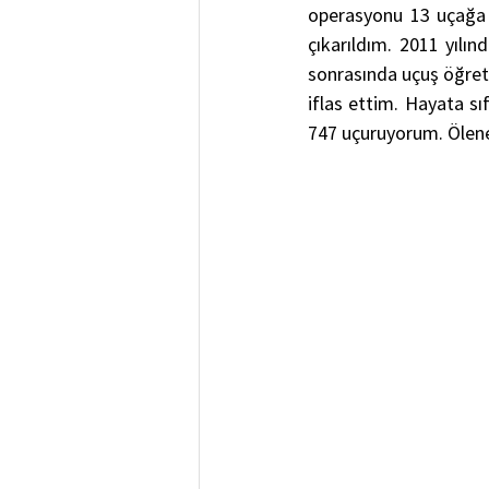
operasyonu 13 uçağa k
çıkarıldım. 2011 yılı
sonrasında uçuş öğretm
iflas ettim. Hayata s
747 uçuruyorum. Ölene