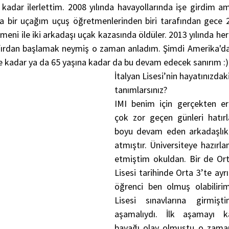
adar ilerlettim. 2008 yılında havayollarında işe girdim ama
nda bir uçağım uçuş öğretmenlerinden biri tarafından gece 2:
eni ile iki arkadaşı uçak kazasında öldüler. 2013 yılında her
ıfırdan başlamak neymiş o zaman anladım. Şimdi Amerika'da
 kadar ya da 65 yaşına kadar da bu devam edecek sanırım :)
İtalyan Lisesi’nin hayatınızdaki 
tanımlarsınız?
IMI benim için gerçekten erg
çok zor geçen günleri hatırla
boyu devam eden arkadaşlıkla
atmıştır. Üniversiteye hazırla
etmiştim okuldan. Bir de Orta 
Lisesi tarihinde Orta 3’te ayr
öğrenci ben olmuş olabilirim
Lisesi sınavlarına girmişti
aşamalıydı. İlk aşamayı k
bayağı olay olmuştu o zamanl