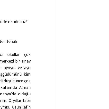
i’nde okudunuz?
en tercih 
ı okullar çok 
erkezi bir sınav 
 ayrıydı ve ayrı 
 eşgüdümünü kim 
i düşününce çok 
r kafamda Alman 
manya'da olduğu 
. O yıllar tabii 
ymış. Uzun lafın 