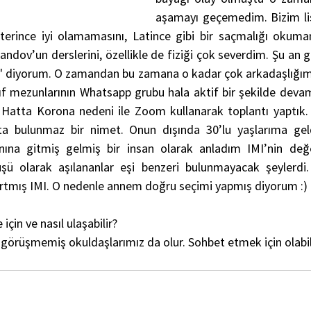
aşamayı geçemedim. Bizim li
terince iyi olamamasını, Latince gibi bir saçmalığı okum
dov’un derslerini, özellikle de fiziği çok severdim. Şu an g
iyim" diyorum. O zamandan bu zamana o kadar çok arkadaşlığım
f mezunlarının Whatsapp grubu hala aktif bir şekilde devam e
 Hatta Korona nedeni ile Zoom kullanarak toplantı yaptık. 
tta bulunmaz bir nimet. Onun dışında 30’lu yaşlarıma ge
nına gitmiş gelmiş bir insan olarak anladım IMI’nin değer
şü olarak aşılananlar eşi benzeri bulunmayacak şeylerdi. 
artmış IMI. O nedenle annem doğru seçimi yapmış diyorum :)
için ve nasıl ulaşabilir?
ır görüşmemiş okuldaşlarımız da olur. Sohbet etmek için olabili