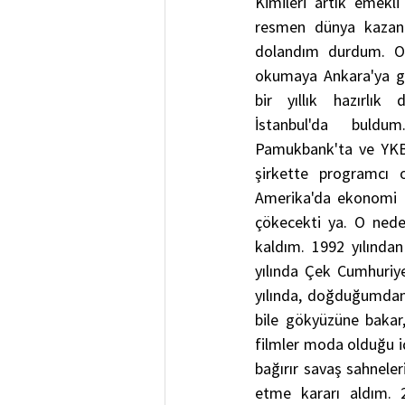
Kimileri artık emekli
resmen dünya kazan 
dolandım durdum. Ok
okumaya Ankara'ya git
bir yıllık hazırlık
İstanbul'da buldum
Pamukbank'ta ve YKB 
şirkette programcı o
Amerika'da ekonomi o
çökecekti ya. O nede
kaldım. 1992 yılından
yılında Çek Cumhuriye
yılında, doğduğumdan 
bile gökyüzüne bakar,
filmler moda olduğu i
bağırır savaş sahneler
etme kararı aldım. 