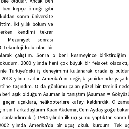
 bile oldular. Ancak ben 
ben kepçe örneği gibi 
uldan sonra üniversite 
tim. İki yıllık bölüm ve 
 derken kendimi tekrar 
. Mezuniyet sonrası 
Teknoloji kolu olan bir 
larak çalıştım. Sonra o beni kesmeyince biriktirdiğim p
kudum. 2000 yılında hani çok büyük bir felaket olacaktı, 
nle Türkiye'deki iş deneyimimi kullanarak orada iş buldu
 2018 yılına kadar Amerika'nın değişik şehirlerinde yaşad
ti'ne taşındım. O da gönlümü çalan güzel bir İzmir'li neden
beri aşık olduğum Asuman'la tanıştım (Asuman = Gökyüzü).
 geçen uçaklara, helikopterlere kafayı kaldırırdık. O zam
çin sınıf arkadaşlarım Kaan Akdemir, Cem Aydaş göğe bakar "
i canlandırırdık :) 1994 yılında ilk uçuşumu yaptıktan sonra
2002 yılında Amerika'da bir uçuş okulu kurdum. Tek uça