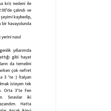
 kriz nedeni ile 
00’de çalındı ve 
 şeyimi kaybedip, 
 bir havayolunda 
yerini nasıl 
enlik yıllarımda 
ttığı gibi hayat 
rın da temelini 
nırken çok nefret 
3 'te :) İtalyan 
ılmak isteyen tek 
. Orta 3’te Fen 
m. Sınavlar iki 
azandım. Hatta 
ar. Ancak ikinci 