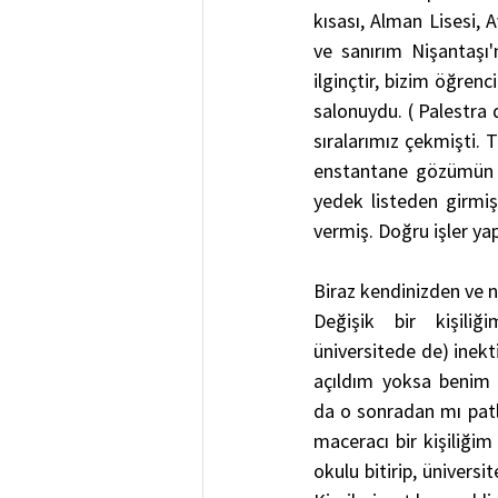
kısası, Alman Lisesi, 
ve sanırım Nişantaşı'
ilginçtir, bizim öğren
salonuydu. ( Palestra d
sıralarımız çekmişti. 
enstantane gözümün ö
yedek listeden girmiş
vermiş. Doğru işler yap
Biraz kendinizden ve n
Değişik bir kişiliğ
üniversitede de) inekt
açıldım yoksa benim 
da o sonradan mı pat
maceracı bir kişiliğim
okulu bitirip, üniversite