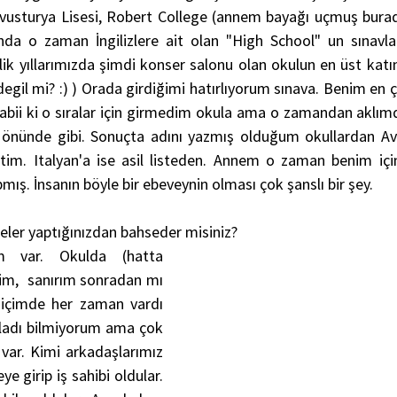
Avusturya Lisesi, Robert College (annem bayağı uçmuş burada)
nda o zaman İngilizlere ait olan "High School" un sınavla
cilik yıllarımızda şimdi konser salonu olan okulun en üst kat
egil mi? :) ) Orada girdiğimi hatırlıyorum sınava. Benim en ço
Tabii ki o sıralar için girmedim okula ama o zamandan aklımd
nünde gibi. Sonuçta adını yazmış olduğum okullardan Avus
tim. Italyan'a ise asil listeden. Annem o zaman benim için
mış. İnsanın böyle bir ebeveynin olması çok şanslı bir şey.
eler yaptığınızdan bahseder misiniz?
im var. Okulda (hatta 
im,  sanırım sonradan mı 
içimde her zaman vardı 
ladı bilmiyorum ama çok 
 var. Kimi arkadaşlarımız 
ye girip iş sahibi oldular. 