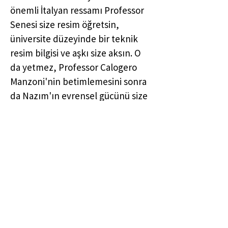
önemli İtalyan ressamı Professor
Senesi size resim öğretsin,
üniversite düzeyinde bir teknik
resim bilgisi ve aşkı size aksın. O
da yetmez, Professor Calogero
Manzoni'nin betimlemesini sonra
da Nazım'ın evrensel gücünü size
aktarsın. Bunun üzerine Ayten
Cebecioğlu'nun Atatürk'çü güçlü
eğitmen ve güçlü KADIN figürü
eklendiğinde oluşan karışım
benim ve dönem arkadaşlarımın
güçlü mayası oldu. İşin en garip
tarafı tüm bu büyük bilgi nakli,
saygısını asla yetirmeyen, ancak
çok sevimli bir atmosferde