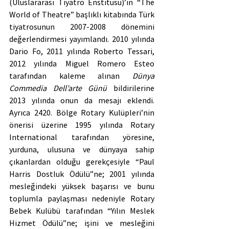
(Uluslararası Tiyatro Enstitüsü)’ın “The 
World of Theatre” başlıklı kitabında Türk 
tiyatrosunun 2007-2008 dönemini 
değerlendirmesi yayımlandı. 2010 yılında 
Dario Fo, 2011 yılında Roberto Tessari, 
2012 yılında Miguel Romero Esteo 
tarafından kaleme alınan 
Dünya 
Commedia Dell’arte Günü 
bildirilerine 
2013 yılında onun da mesajı eklendi. 
Ayrıca 2420. Bölge Rotary Kulüpleri’nin 
önerisi üzerine 1995 yılında Rotary 
International tarafından yöresine, 
yurduna, ulusuna ve dünyaya sahip 
çıkanlardan olduğu gerekçesiyle “Paul 
Harris Dostluk Ödülü”ne; 2001 yılında 
mesleğindeki yüksek başarısı ve bunu 
toplumla paylaşması nedeniyle Rotary 
Bebek Kulübü tarafından “Yılın Meslek 
Hizmet Ödülü”ne; işini ve mesleğini 