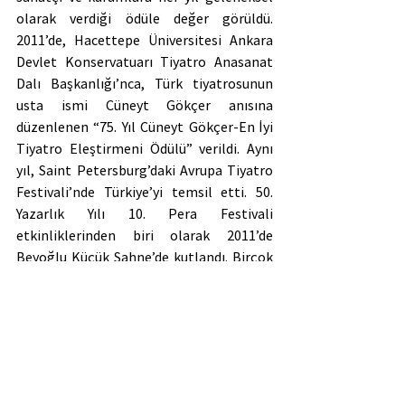
olarak verdiği ödüle değer görüldü. 
2011’de, Hacettepe Üniversitesi Ankara 
Devlet Konservatuarı Tiyatro Anasanat 
Dalı Başkanlığı’nca, Türk tiyatrosunun 
usta ismi Cüneyt Gökçer anısına 
düzenlenen “75. Yıl Cüneyt Gökçer-En İyi 
Tiyatro Eleştirmeni Ödülü” verildi. Aynı 
yıl, Saint Petersburg’daki Avrupa Tiyatro 
Festivali’nde Türkiye’yi temsil etti. 50. 
Yazarlık Yılı 10. Pera Festivali 
etkinliklerinden biri olarak 2011’de 
Beyoğlu Küçük Sahne’de kutlandı. Birçok 
sosyal kulüp, vakıf ve dernek, valilikler, 
kamu kuruluşları, okullar, üniversiteler, 
sendikalar ve belediyeler ile özel ve 
amatör tiyatrolar tarafından verilmiş 
olan başarı belgesi, katılım belgesi, 
teşekkür belgelerine sahiptir. Kendisi, 