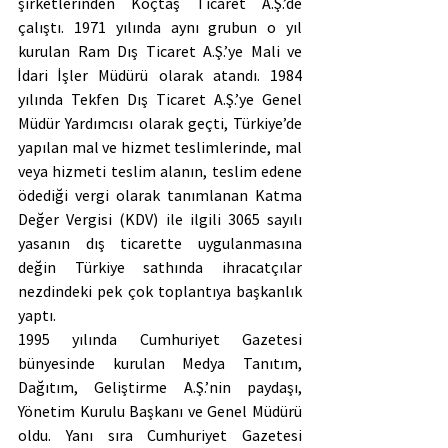
şirketlerinden Koçtaş Ticaret A.Ş.’de 
çalıştı. 1971 yılında aynı grubun o yıl 
kurulan Ram Dış Ticaret A.Ş.’ye Mali ve 
İdari İşler Müdürü olarak atandı. 1984 
yılında Tekfen Dış Ticaret A.Ş.’ye Genel 
Müdür Yardımcısı olarak geçti, Türkiye’de 
yapılan mal ve hizmet teslimlerinde, mal 
veya hizmeti teslim alanın, teslim edene 
ödediği vergi olarak tanımlanan Katma 
Değer Vergisi (KDV) ile ilgili 3065 sayılı 
yasanın dış ticarette uygulanmasına 
değin Türkiye sathında ihracatçılar 
nezdindeki pek çok toplantıya başkanlık 
yaptı.
1995 yılında Cumhuriyet Gazetesi 
bünyesinde kurulan Medya Tanıtım, 
Dağıtım, Geliştirme A.Ş.’nin paydaşı, 
Yönetim Kurulu Başkanı ve Genel Müdürü 
oldu. Yanı sıra Cumhuriyet Gazetesi 