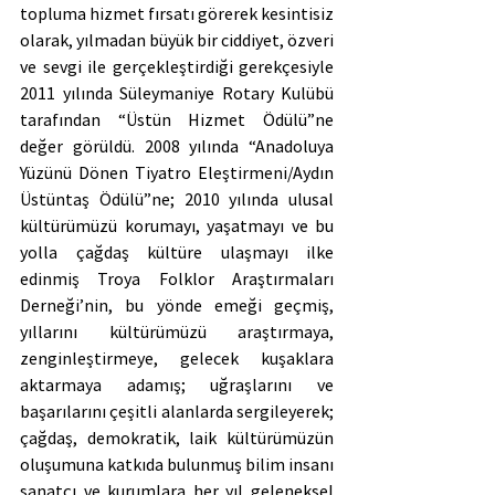
topluma hizmet fırsatı görerek kesintisiz 
olarak, yılmadan büyük bir ciddiyet, özveri 
ve sevgi ile gerçekleştirdiği gerekçesiyle 
2011 yılında Süleymaniye Rotary Kulübü 
tarafından “Üstün Hizmet Ödülü”ne 
değer görüldü. 2008 yılında “Anadoluya 
Yüzünü Dönen Tiyatro Eleştirmeni/Aydın 
Üstüntaş Ödülü”ne; 2010 yılında ulusal 
kültürümüzü korumayı, yaşatmayı ve bu 
yolla çağdaş kültüre ulaşmayı ilke 
edinmiş Troya Folklor Araştırmaları 
Derneği’nin, bu yönde emeği geçmiş, 
yıllarını kültürümüzü araştırmaya, 
zenginleştirmeye, gelecek kuşaklara 
aktarmaya adamış; uğraşlarını ve 
başarılarını çeşitli alanlarda sergileyerek; 
çağdaş, demokratik, laik kültürümüzün 
oluşumuna katkıda bulunmuş bilim insanı 
sanatçı ve kurumlara her yıl geleneksel 