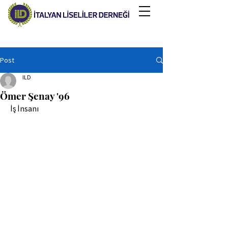
Post
ILD
Ömer Şenay '96
 İş İnsanı