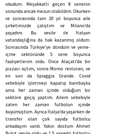
okudum. Meşakkatli geçen 8 senenin 
sonunda ancak mezun olabildim. Okurken 
ve sonrasında tam 20 yıl boyunca aile 
şirketimizde çalıştım ve Milano’da 
yaşadım. Bu vesile ile İtalyan 
vatandaşlığına da hak kazanmış oldum. 
Sonrasında Türkiye’ye döndüm ve yeme-
içme sektöründe 5 sene boyunca 
faaliyetlerim oldu. Önce Alaçatı’da bir 
pizzacı açtım, sonra Momo restoran, ve 
en son da Spiaggia Grande. Covid 
sebebiyle işletmeyi kapatıp bambaşka 
ama her zaman içinde olduğum bir 
sektöre geçiş yaptım. Ailem sebebiyle 
zaten her zaman futbolun içinde 
büyümüştüm. Ayrıca İtalya’da yaşarken de 
transfer olan çok sayıda futbolcu 
arkadaşım vardı. Yakın dostum Ahmet 
Bulut vesile oldu ve 1,5 senedir futbolcu 