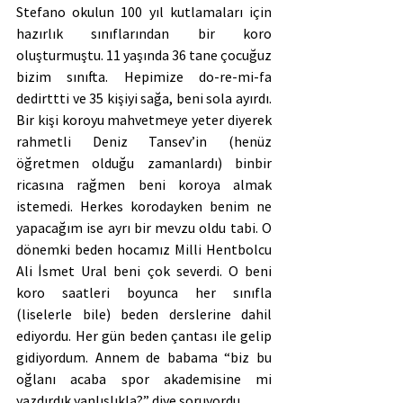
Stefano okulun 100 yıl kutlamaları için 
hazırlık sınıflarından bir koro 
oluşturmuştu. 11 yaşında 36 tane çocuğuz 
bizim sınıfta. Hepimize do-re-mi-fa 
dedirttti ve 35 kişiyi sağa, beni sola ayırdı. 
Bir kişi koroyu mahvetmeye yeter diyerek 
rahmetli Deniz Tansev’in (henüz 
öğretmen olduğu zamanlardı) binbir 
ricasına rağmen beni koroya almak 
istemedi. Herkes korodayken benim ne 
yapacağım ise ayrı bir mevzu oldu tabi. O 
dönemki beden hocamız Milli Hentbolcu 
Ali İsmet Ural beni çok severdi. O beni 
koro saatleri boyunca her sınıfla 
(liselerle bile) beden derslerine dahil 
ediyordu. Her gün beden çantası ile gelip 
gidiyordum. Annem de babama “biz bu 
oğlanı acaba spor akademisine mi 
yazdırdık yanlışlıkla?” diye soruyordu.