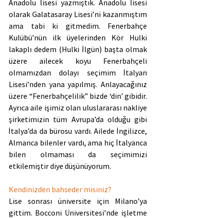
Anadolu lisesi yazmıştık. Anadolu lisesi 
olarak Galatasaray Lisesi’ni kazanmıştım 
ama tabi ki gitmedim. Fenerbahçe 
Kulübü’nün ilk üyelerinden Kör Hulki 
lakaplı dedem (Hulki İlgün) başta olmak 
üzere ailecek koyu Fenerbahçeli 
olmamızdan dolayı seçimim İtalyan 
Lisesi’nden yana yapılmış. Anlayacağınız 
üzere “Fenerbahçelilik” bizde ‘din’ gibidir. 
Ayrıca aile işimiz olan uluslararası nakliye 
şirketimizin tüm Avrupa’da olduğu gibi 
İtalya’da da bürosu vardı. Ailede İngilizce, 
Almanca bilenler vardı, ama hiç İtalyanca 
bilen olmaması da seçimimizi 
etkilemiştir diye düşünüyorum.
Kendinizden bahseder misiniz?
Lise sonrası üniversite için Milano’ya 
gittim. Bocconi Üniversitesi’nde işletme 