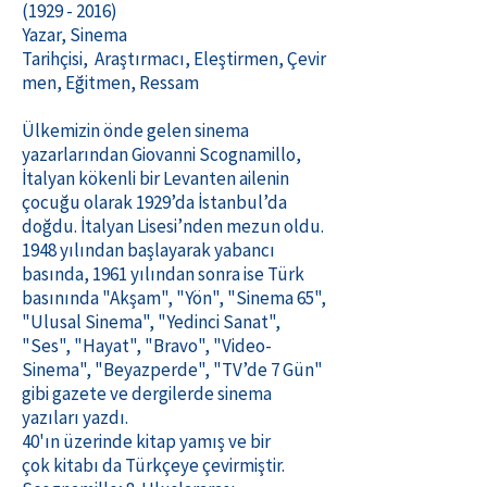
(1929 - 2016)
Yazar, Sinema
Tarihçisi, Araştırmacı, Eleştirmen, Çevir
men, Eğitmen, Ressam
Ülkemizin önde gelen sinema
yazarlarından Giovanni Scognamillo,
İtalyan kökenli bir Levanten ailenin
çocuğu olarak 1929’da İstanbul’da
doğdu. İtalyan Lisesi’nden mezun oldu.
1948 yılından başlayarak yabancı
basında, 1961 yılından sonra ise Türk
basınında "Akşam", "Yön", "Sinema 65",
"Ulusal Sinema", "Yedinci Sanat",
"Ses", "Hayat", "Bravo", "Video-
Sinema", "Beyazperde", "TV’de 7 Gün"
gibi gazete ve dergilerde sinema
yazıları yazdı.
40'ın üzerinde kitap yamış ve bir
çok kitabı da Türkçeye çevirmiştir.