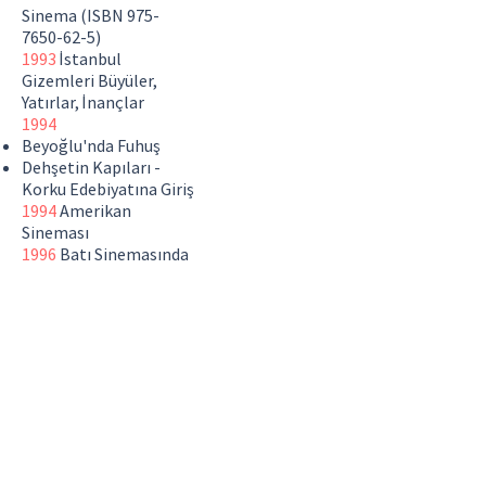
Sinema (ISBN
975-
7650-62-5)
1993
İstanbul
Gizemleri Büyüler,
Yatırlar, İnançlar
1994
Beyoğlu'nda Fuhuş
Dehşetin Kapıları -
Korku Edebiyatına Giriş
1994
Amerikan
Sineması
1996
Batı Sinemasında
Türkiye ve Türkler
(ISBN
975-10-1107-8)
Korkunun
Sanatları
1997
Yeşilçam'dan Önce,
Yeşilçam'dan Sonra
Dünya Sinema Sanayii
1998
Türk Sinema Tarihi